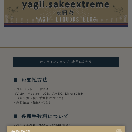
オンラインショップご利用にあたり
■ お支払方法
・クレジットカード決済
（VISA、Master、JCB、AMEX、DinersClub）
・代金引換（
代引手数料について
）
・銀行振込（先払いのみ）
■ 各種手数料について
・代引き手数料：300円（330円 税込）
・銀行振込手数料：お客様ご負担