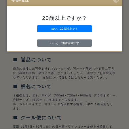
年齢確認
■ 銀行振込時の入金締切について
20歳以上ですか？
お支払い方法を銀行振込で選択した場合、３日以内にお振込をお願い致
します。
はい、20歳以上です
購入決定後３日を経過してもご入金（着金）が確認できない場合、自動
的にキャンセル扱いとなります。
また、未入金行為を行った方につきましては、今後の一切のお取引をお
断りし、自動的にキャンセル扱いとなります。
いいえ、20歳未満です
予めご了承下さい。
■ 返品について
商品の管理には万全を期しておりますが、万が一お届けした商品に不具
合（容器の破損・発送ミス等）がございましたら、 速やかにお取替えさ
せていただきます。 返品について詳しくは
こちら
をご覧ください。
■ 梱包について
１梱包とは、ボトルサイズ（700ml・720ml・900ml）で12本まで、一
升瓶サイズ（1800ml）で6本までとなります。
尚、ボトルサイズと一升瓶サイズを混載する場合、6本で１梱包となり
ます。
■ クール便について
夏期（5月1日～10月上旬）の日本酒・ワインはクール便を推奨致しま