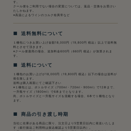
す。
クール便をご利用でない場合の変質については、返品・交換をお受けい
たしかねます。
※高温によるワインのコルク栓異常など
■ 送料無料について
１梱包につきお買い上げ金額18,000円（19,800円 税込）以上で送料無
料とさせて頂きます。
※クール便適用の場合、追加料金600円（660円 税込）が加算されま
す。
■ 送料について
１梱包のお買い上げが18,000円（19,800円 税込）以下の場合は送料が
発生致します。
送料は購入画面にてご確認下さい
※１梱包とは、ボトルサイズ（700ml・720ml・900ml）で12本まで、
一升瓶サイズ（1800ml）で6本までとなります。
尚、ボトルサイズと一升瓶サイズを混載する場合、6本で１梱包となり
ます。
■ 商品の引き渡し時期
当社に在庫がある商品に限り、注文日より5営業日以内に発送いたしま
す（銀行振込ご利用時は振込確認より5営業日以内）。