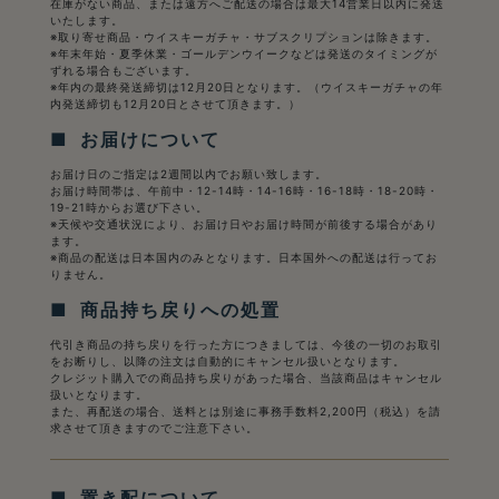
在庫がない商品、または遠方へご配送の場合は最大14営業日以内に発送
いたします。
※取り寄せ商品・ウイスキーガチャ・サブスクリプションは除きます。
※年末年始・夏季休業・ゴールデンウイークなどは発送のタイミングが
ずれる場合もございます。
※年内の最終発送締切は12月20日となります。（ウイスキーガチャの年
内発送締切も12月20日とさせて頂きます。）
■ お届けについて
お届け日のご指定は2週間以内でお願い致します。
お届け時間帯は、午前中・12-14時・14-16時・16-18時・18-20時・
19-21時からお選び下さい。
※天候や交通状況により、お届け日やお届け時間が前後する場合があり
ます。
※商品の配送は日本国内のみとなります。日本国外への配送は行ってお
りません。
■ 商品持ち戻りへの処置
代引き商品の持ち戻りを行った方につきましては、今後の一切のお取引
をお断りし、以降の注文は自動的にキャンセル扱いとなります。
クレジット購入での商品持ち戻りがあった場合、当該商品はキャンセル
扱いとなります。
また、再配送の場合、送料とは別途に事務手数料2,200円（税込）を請
求させて頂きますのでご注意下さい。
■ 置き配について