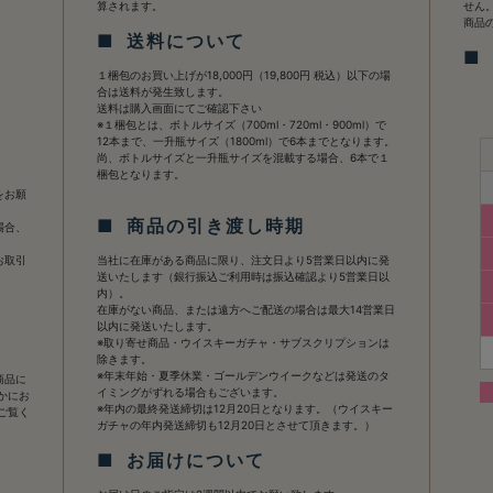
算されます。
せん
商品
■ 送料について
■
１梱包のお買い上げが18,000円（19,800円 税込）以下の場
合は送料が発生致します。
送料は購入画面にてご確認下さい
※１梱包とは、ボトルサイズ（700ml・720ml・900ml）で
12本まで、一升瓶サイズ（1800ml）で6本までとなります。
て
尚、ボトルサイズと一升瓶サイズを混載する場合、6本で１
梱包となります。
をお願
■ 商品の引き渡し時期
場合、
お取引
当社に在庫がある商品に限り、注文日より5営業日以内に発
送いたします（銀行振込ご利用時は振込確認より5営業日以
内）。
在庫がない商品、または遠方へご配送の場合は最大14営業日
以内に発送いたします。
※取り寄せ商品・ウイスキーガチャ・サブスクリプションは
除きます。
※年末年始・夏季休業・ゴールデンウイークなどは発送のタ
商品に
イミングがずれる場合もございます。
かにお
※年内の最終発送締切は12月20日となります。（ウイスキー
ご覧く
ガチャの年内発送締切も12月20日とさせて頂きます。）
■ お届けについて