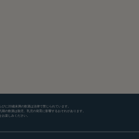
らびに20歳未満の飲酒は法律で禁じられています。
乳期の飲酒は胎児、乳児の発育に影響するおそれがあります。
をお楽しみください。