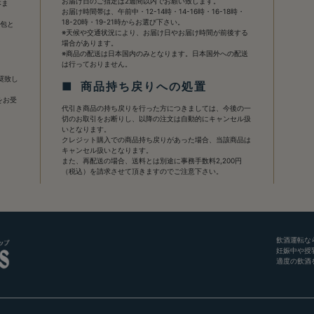
お届け日のご指定は2週間以内でお願い致します。
本ま
お届け時間帯は、午前中・12-14時・14-16時・16-18時・
18-20時・19-21時からお選び下さい。
梱包と
※天候や交通状況により、お届け日やお届け時間が前後する
場合があります。
※商品の配送は日本国内のみとなります。日本国外への配送
は行っておりません。
奨致し
■ 商品持ち戻りへの処置
をお受
代引き商品の持ち戻りを行った方につきましては、今後の一
切のお取引をお断りし、以降の注文は自動的にキャンセル扱
いとなります。
クレジット購入での商品持ち戻りがあった場合、当該商品は
キャンセル扱いとなります。
また、再配送の場合、送料とは別途に事務手数料2,200円
（税込）を請求させて頂きますのでご注意下さい。
飲酒運転な
妊娠中や授
適度の飲酒