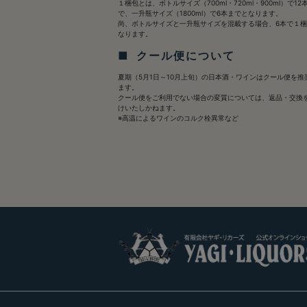
１梱包とは、ボトルサイズ（700ml・720ml・900ml）で12
で、一升瓶サイズ（1800ml）で6本までとなります。
尚、ボトルサイズと一升瓶サイズを混載する場合、6本で１
なります。
■ クール便について
夏期（5月1日～10月上旬）の日本酒・ワインはクール便を推
ます。
クール便をご利用でない場合の変質については、返品・交換
けいたしかねます。
※高温によるワインのコルク栓異常など