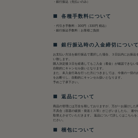
・銀行振込（先払いのみ）
■ 各種手数料について
・代引き手数料：300円（330円 税込）
・銀行振込手数料：お客様ご負担
■ 銀行振込時の入金締切につい
お支払い方法を銀行振込で選択した場合、３日以内にお振込
い致します。
購入決定後３日を経過してもご入金（着金）が確認できない
自動的にキャンセル扱いとなります。
また、未入金行為を行った方につきましては、今後の一切の
をお断りし、自動的にキャンセル扱いとなります。
予めご了承下さい。
■ 返品について
商品の管理には万全を期しておりますが、万が一お届けした
不具合（容器の破損・発送ミス等）がございましたら、 速や
取替えさせていただきます。 返品について詳しくは
こちら
を
ださい。
■ 梱包について