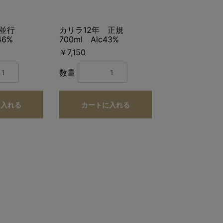
 並行
カリラ12年 正規
46%
700ml Alc43%
￥7,150
数量
に入れる
カートに入れる