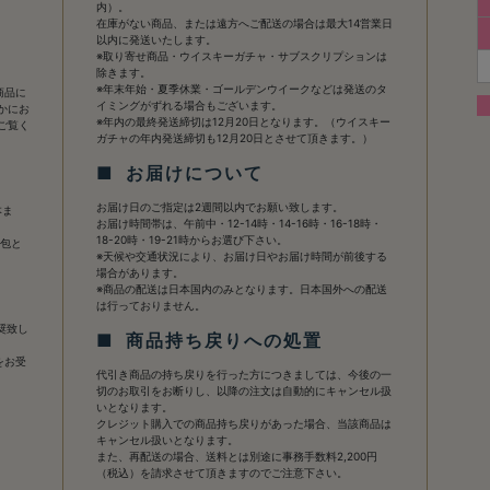
内）。
在庫がない商品、または遠方へご配送の場合は最大14営業日
以内に発送いたします。
※取り寄せ商品・ウイスキーガチャ・サブスクリプションは
除きます。
※年末年始・夏季休業・ゴールデンウイークなどは発送のタ
商品に
イミングがずれる場合もございます。
かにお
※年内の最終発送締切は12月20日となります。（ウイスキー
ご覧く
ガチャの年内発送締切も12月20日とさせて頂きます。）
■ お届けについて
お届け日のご指定は2週間以内でお願い致します。
本ま
お届け時間帯は、午前中・12-14時・14-16時・16-18時・
18-20時・19-21時からお選び下さい。
梱包と
※天候や交通状況により、お届け日やお届け時間が前後する
場合があります。
※商品の配送は日本国内のみとなります。日本国外への配送
は行っておりません。
奨致し
■ 商品持ち戻りへの処置
をお受
代引き商品の持ち戻りを行った方につきましては、今後の一
切のお取引をお断りし、以降の注文は自動的にキャンセル扱
いとなります。
クレジット購入での商品持ち戻りがあった場合、当該商品は
キャンセル扱いとなります。
また、再配送の場合、送料とは別途に事務手数料2,200円
（税込）を請求させて頂きますのでご注意下さい。