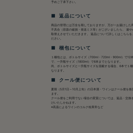
予めご了承下さい。
■ 返品について
商品の管理には万全を期しておりますが、万が一お届けした
不具合（容器の破損・発送ミス等）がございましたら、 速や
取替えさせていただきます。 返品について詳しくは
こちら
を
ださい。
■ 梱包について
１梱包とは、ボトルサイズ（700ml・720ml・900ml）で12
で、一升瓶サイズ（1800ml）で6本までとなります。
尚、ボトルサイズと一升瓶サイズを混載する場合、6本で１
なります。
■ クール便について
夏期（5月1日～10月上旬）の日本酒・ワインはクール便を推
ます。
クール便をご利用でない場合の変質については、返品・交換
けいたしかねます。
※高温によるワインのコルク栓異常など