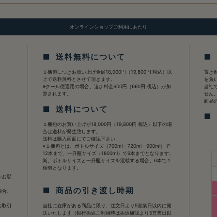
オンラインショップご利用にあたり
■ 送料無料について
■
１梱包につきお買い上げ金額18,000円（19,800円 税込）以
置き
上で送料無料とさせて頂きます。
を負
※クール便適用の場合、追加料金600円（660円 税込）が加
当社
算されます。
せん
商品
■ 送料について
■
１梱包のお買い上げが18,000円（19,800円 税込）以下の場
合は送料が発生致します。
送料は購入画面にてご確認下さい
※１梱包とは、ボトルサイズ（700ml・720ml・900ml）で
12本まで、一升瓶サイズ（1800ml）で6本までとなります。
て
尚、ボトルサイズと一升瓶サイズを混載する場合、6本で１
梱包となります。
をお願
■ 商品の引き渡し時期
場合、
お取引
当社に在庫がある商品に限り、注文日より5営業日以内に発
送いたします（銀行振込ご利用時は振込確認より5営業日以