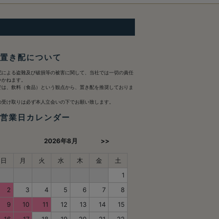
 置き配について
配による盗難及び破損等の被害に関して、当社では一切の責任
いかねます。
では、飲料（食品）という観点から、置き配を推奨しておりま
。
の受け取りは必ず本人立会いの下でお願い致します。
 営業日カレンダー
2026年8月
>>
日
月
火
水
木
金
土
1
2
3
4
5
6
7
8
9
10
11
12
13
14
15
16
17
18
19
20
21
22