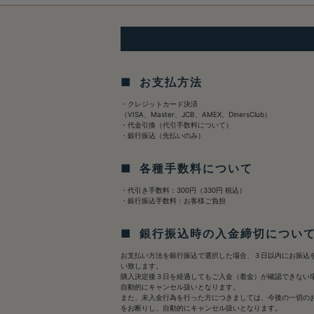
■ お支払方法
・クレジットカード決済
（VISA、Master、JCB、AMEX、DinersClub）
・代金引換（
代引手数料について
）
・銀行振込（先払いのみ）
■ 各種手数料について
・代引き手数料：300円（330円 税込）
・銀行振込手数料：お客様ご負担
■ 銀行振込時の入金締切につい
お支払い方法を銀行振込で選択した場合、３日以内にお振込
い致します。
購入決定後３日を経過してもご入金（着金）が確認できない
自動的にキャンセル扱いとなります。
また、未入金行為を行った方につきましては、今後の一切の
をお断りし、自動的にキャンセル扱いとなります。