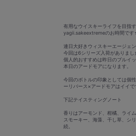
有用なウイスキーライフを目指
yagii.sakeextremeのお時間で
連日大好きウィスキーエージェ
今回は6シリーズ入荷がありまし
個人的おすすめは昨日のブルイ
本日のアードモアになります。
今回のボトルの印象としては個
ーリバース×アードモアはイイで
下記テイスティングノート
香りはアーモンド、柑橘、ライ
スモーキー、海藻、干し草、シ
続。