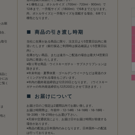
※１梱包とは、ボトルサイズ（700ml・720ml・900ml）で
12本まで、一升瓶サイズ（1800ml）で6本までとなります。
て
尚、ボトルサイズと一升瓶サイズを混載する場合、6本で１
梱包となります。
をお願
■ 商品の引き渡し時期
場合、
お取引
当社に在庫がある商品に限り、注文日より5営業日以内に発
送いたします（銀行振込ご利用時は振込確認より5営業日以
内）。
在庫がない商品、または遠方へご配送の場合は最大14営業日
以内に発送いたします。
※取り寄せ商品・ウイスキーガチャ・サブスクリプションは
除きます。
※年末年始・夏季休業・ゴールデンウイークなどは発送のタ
商品に
イミングがずれる場合もございます。
かにお
※年内の最終発送締切は12月20日となります。（ウイスキー
ご覧く
ガチャの年内発送締切も12月20日とさせて頂きます。）
■ お届けについて
お届け日のご指定は2週間以内でお願い致します。
本ま
お届け時間帯は、午前中・12-14時・14-16時・16-18時・
18-20時・19-21時からお選び下さい。
梱包と
※天候や交通状況により、お届け日やお届け時間が前後する
場合があります。
※商品の配送は日本国内のみとなります。日本国外への配送
は行っておりません。