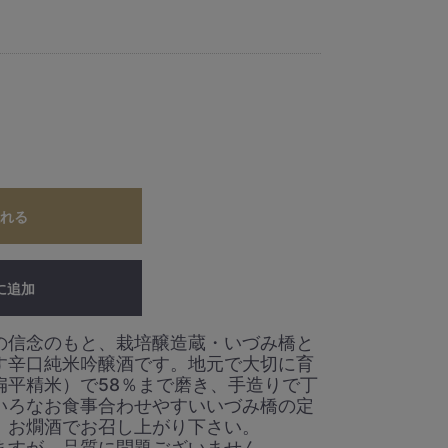
れる
に追加
の信念のもと、栽培醸造蔵・いづみ橋と
す辛口純米吟醸酒です。地元で大切に育
扁平精米）で58％まで磨き、手造りで丁
いろなお食事合わせやすいいづみ橋の定
、お燗酒でお召し上がり下さい。
ますが、品質に問題ございません。