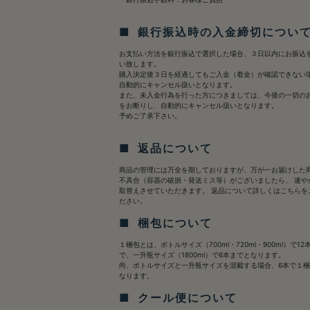
■ 銀行振込時の入金締切につい
お支払い方法を銀行振込で選択した場合、３日以内にお振込
い致します。
購入決定後３日を経過してもご入金（着金）が確認できない
自動的にキャンセル扱いとなります。
また、未入金行為を行った方につきましては、今後の一切の
をお断りし、自動的にキャンセル扱いとなります。
予めご了承下さい。
■ 返品について
商品の管理には万全を期しておりますが、万が一お届けした
不具合（容器の破損・発送ミス等）がございましたら、 速や
取替えさせていただきます。 返品について詳しくは
こちら
を
ださい。
■ 梱包について
１梱包とは、ボトルサイズ（700ml・720ml・900ml）で12
で、一升瓶サイズ（1800ml）で6本までとなります。
尚、ボトルサイズと一升瓶サイズを混載する場合、6本で１
なります。
■ クール便について