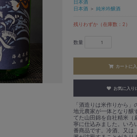
日本酒
日本酒
＞
純米吟醸酒
残りわずか（在庫数：2）
数量
カートに入
お気に入り
「酒造りは米作りから」
地元農家が一体となり醸
てた山田錦を自社精米（
寧に仕込みました。いろ
番商品です。冷酒、又は
澱が沈殿することがあり