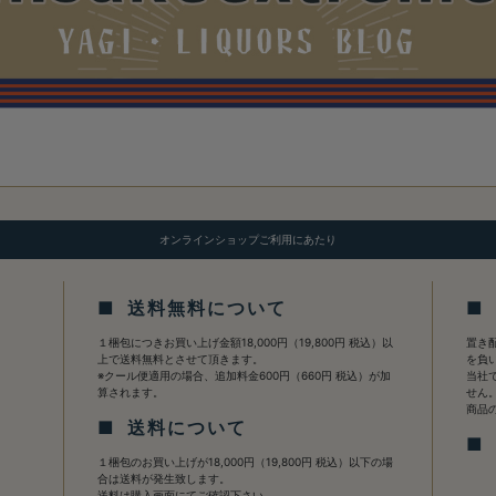
オンラインショップご利用にあたり
■ 送料無料について
■
１梱包につきお買い上げ金額18,000円（19,800円 税込）以
置き
上で送料無料とさせて頂きます。
を負
※クール便適用の場合、追加料金600円（660円 税込）が加
当社
算されます。
せん
商品
■ 送料について
■
１梱包のお買い上げが18,000円（19,800円 税込）以下の場
合は送料が発生致します。
送料は購入画面にてご確認下さい