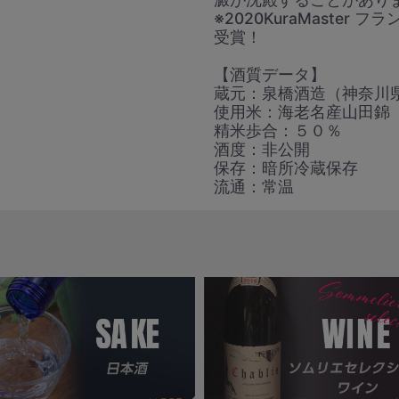
※2020KuraMaste
受賞！
【酒質データ】
蔵元：泉橋酒造（神奈川
使用米：海老名産山田錦
精米歩合：５０％
酒度：非公開
保存：暗所冷蔵保存
流通：常温